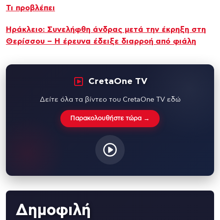
Τι προβλέπει
Ηράκλειο: Συνελήφθη άνδρας μετά την έκρηξη στη
Θερίσσου – Η έρευνα έδειξε διαρροή από φιάλη
CretaOne TV
Δείτε όλα τα βίντεο του CretaOne TV εδώ
Παρακολουθήστε τώρα →
Δημοφιλή