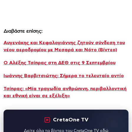
Διαβάστε επίσης:
Αυγενάκης και Κεφαλογιάννης ζητούν σύνδεση του
νέου αεροδρομίου με Μεσαρά και Νότο (Βίντεο)
Ο Αλέξης Τσίπρας στη ΔΕΘ στις 9 Σεπτεμβρίου
Ιωάννης Βαρβιτσιώτης: Σήμερα το τελευταίο αντίο
Τσίπρας: «Μία τραγωδία ανθρώπινη, περιβαλλοντική
και εθνική είναι σε εξέλιξη»
CretaOne TV
Δείτε όλα τα βίντεο του CretaOne TV εδώ