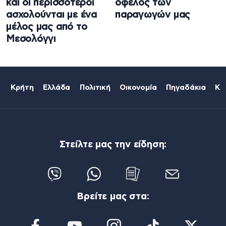
και οι περισσότεροι
όφελος των
ασχολούνται με ένα
παραγωγών μας
μέλος μας από το
Μεσολόγγι
Κρήτη
Ελλάδα
Πολιτική
Οικονομία
Πηγαδάκια
Κό
Στείλτε μας την είδηση:
Βρείτε μας στα: