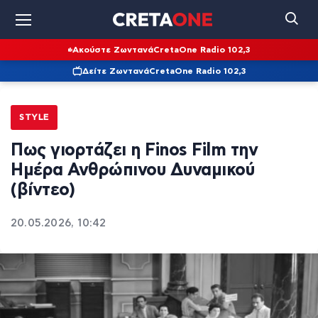
Ακούστε Ζωντανά
CretaOne Radio 102,3
Δείτε Ζωντανά
CretaOne Radio 102,3
STYLE
Πως γιορτάζει η Finos Film την
Ημέρα Ανθρώπινου Δυναμικού
(βίντεο)
20.05.2026, 10:42