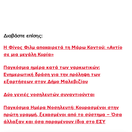
Διαβάστε επίσης:
Η Φίνος Φιλμ αποχαιρετά τη Μάρω Κοντού: «Αντίο
σε μια μεγάλη Κυρία»
Παγκόσμια ημέρα κατά των ναρκωτικών:
Ενημερωτική δράση για την πρόληψη των
εξαρτήσεων στον Δήμο Μαλεβιζίου
Δύο γενιές νοσηλευτών συναντιούνται
Παγκόσμια Ημέρα Νοσηλευτή: Κουρασμένοι στην
πρώτη γραμμή, ξεχασμένοι από το σύστημα – Όσα
άλλαξαν και όσα παραμένουν ίδια στο ΕΣΥ