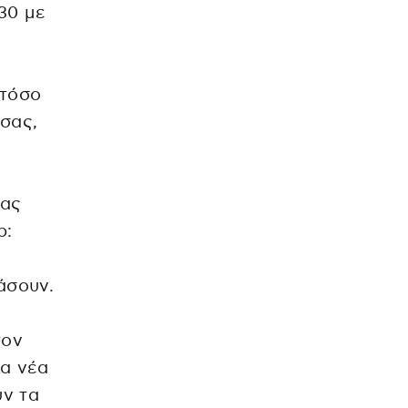
 30 με
 τόσο
 σας,
τας
p:
άσουν.
τον
ια νέα
υν τα