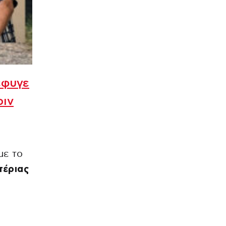
έφυγε
ριν
με το
τέριας