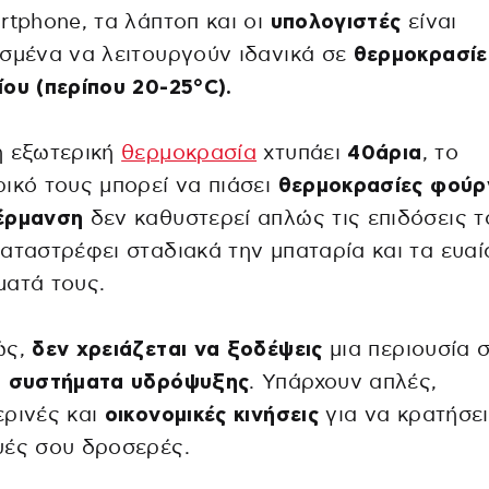
rtphone, τα λάπτοπ και οι
υπολογιστές
είναι
σμένα να λειτουργούν ιδανικά σε
θερμοκρασίε
ου (περίπου 20-25°C).
η εξωτερική
θερμοκρασία
χτυπάει
40άρια
, το
ικό τους μπορεί να πιάσει
θερμοκρασίες φούρ
έρμανση
δεν καθυστερεί απλώς τις επιδόσεις τ
αταστρέφει σταδιακά την μπαταρία και τα ευα
ματά τους.
ώς,
δεν χρειάζεται να ξοδέψεις
μια περιουσία 
ά
συστήματα υδρόψυξης
. Υπάρχουν απλές,
ρινές και
οικονομικές κινήσεις
για να κρατήσει
υές σου δροσερές.