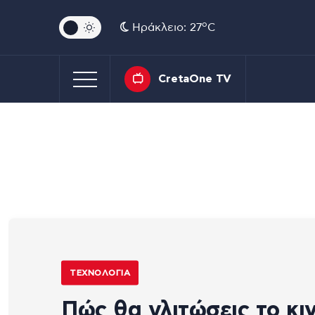
o
Ηράκλειο: 27
C
CretaOne TV
ΤΕΧΝΟΛΟΓΊΑ
Πώς θα γλιτώσεις το κι