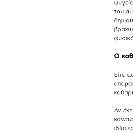
ψυγείο
του αυ
δημιου
βραχυκ
φυσικό
Ο καθ
Είτε έ
απαραί
καθαρί
Αν έχε
κάνετε
ιδίατε