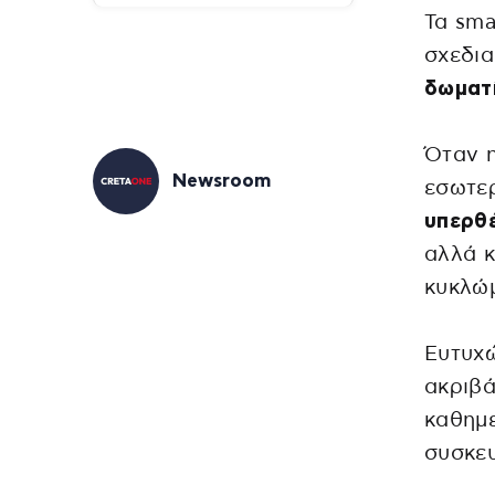
Τα sma
σχεδια
δωματί
Όταν 
Newsroom
εσωτερ
υπερθ
αλλά κ
κυκλώ
Ευτυχ
ακριβ
καθημε
συσκε