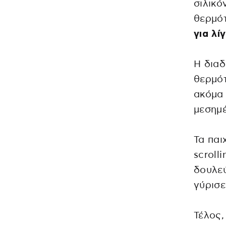
σιλικό
θερμό
για λίγ
Η διαδ
θερμότ
ακόμα 
μεσημέ
Τα παι
scroll
δουλεύ
γύρισε
Τέλος,