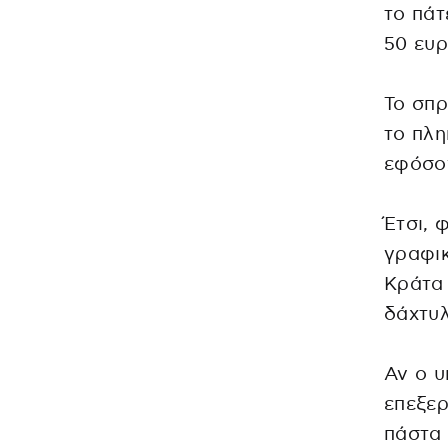
το πάτ
50 ευρ
Το σπρ
το πλη
εφόσον
Έτσι, 
γραφικ
Κράτα 
δάχτυ
Αν ο υ
επεξερ
πάστα 