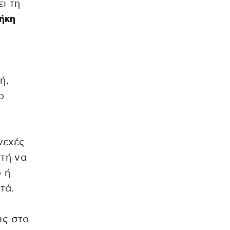
ι τη
θήκη
ή,
ο
νεχές
στή να
ο ή
τά.
ις στο