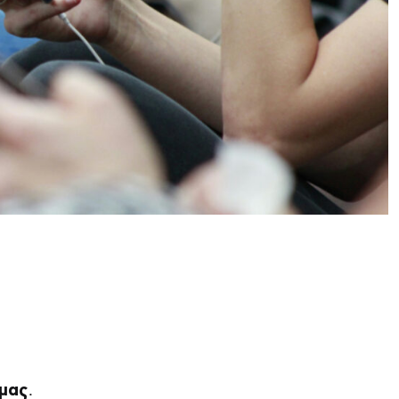
μας
.