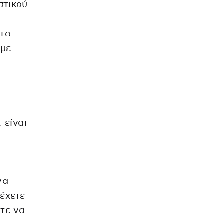
στικού
 το
 με
 είναι
να
 έχετε
ίτε να