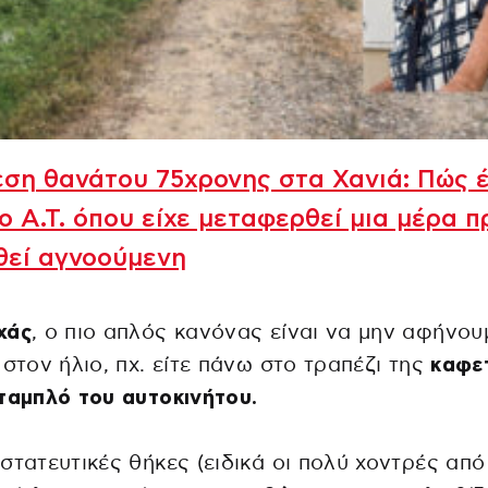
ση θανάτου 75χρονης στα Χανιά: Πώς 
ο Α.Τ. όπου είχε μεταφερθεί μια μέρα π
θεί αγνοούμενη
χάς
, ο πιο απλός κανόνας είναι να μην αφήνου
 στον ήλιο, πχ. είτε πάνω στο τραπέζι της
καφε
ταμπλό του αυτοκινήτου.
στατευτικές θήκες (ειδικά οι πολύ χοντρές από