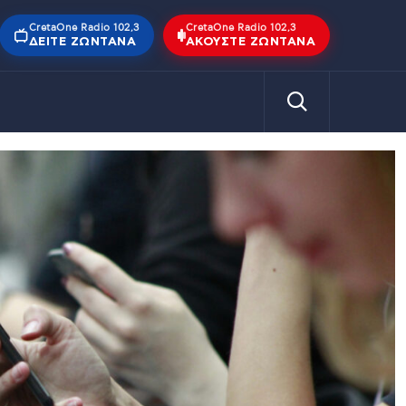
CretaOne Radio 102,3
CretaOne Radio 102,3
ΔΕΊΤΕ ΖΩΝΤΑΝΆ
ΑΚΟΎΣΤΕ ΖΩΝΤΑΝΆ