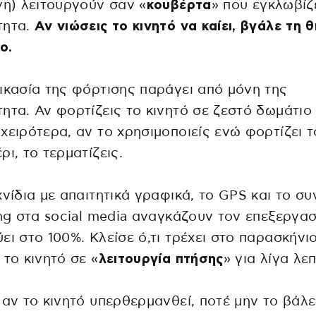
νη) λειτουργούν σαν «
κουβέρτα
» που εγκλωβίζε
τητα.
Αν νιώσεις το κινητό να καίει, βγάλε τη 
ο.
ικασία της φόρτισης παράγει από μόνη της
ητα. Αν φορτίζεις το κινητό σε ζεστό δωμάτιο 
χειρότερα, αν το χρησιμοποιείς ενώ φορτίζει τ
ρι, το τερματίζεις.
χνίδια με απαιτητικά γραφικά, το GPS και το συ
ing στα social media αναγκάζουν τον επεξεργα
ει στο 100%. Κλείσε ό,τι τρέχει στο παρασκήνι
 το κινητό σε «
λειτουργία πτήσης
» για λίγα λεπ
 αν το κινητό υπερθερμανθεί, ποτέ μην το βάλε