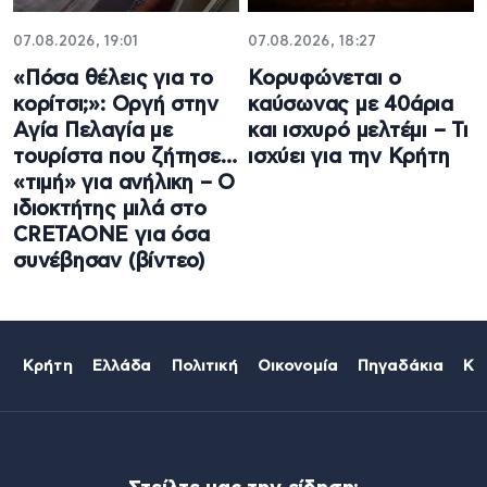
07.08.2026, 19:01
07.08.2026, 18:27
«Πόσα θέλεις για το
Κορυφώνεται ο
κορίτσι;»: Οργή στην
καύσωνας με 40άρια
Αγία Πελαγία με
και ισχυρό μελτέμι – Τι
τουρίστα που ζήτησε…
ισχύει για την Κρήτη
«τιμή» για ανήλικη – Ο
ιδιοκτήτης μιλά στο
CRETAONE για όσα
συνέβησαν (βίντεο)
Κρήτη
Ελλάδα
Πολιτική
Οικονομία
Πηγαδάκια
Κό