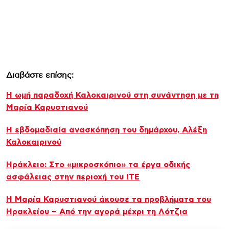
Διαβάστε επίσης:
Η ωμή παραδοχή Καλοκαιρινού στη συνάντηση με τη
Μαρία Καρυστιανού
Η εβδομαδιαία ανασκόπηση του δημάρχου, Αλέξη
Καλοκαιρινού
Ηράκλειο: Στο «μικροσκόπιο» τα έργα οδικής
ασφάλειας στην περιοχή του ΙΤΕ
Η Μαρία Καρυστιανού άκουσε τα προβλήματα του
Ηρακλείου – Από την αγορά μέχρι τη Λότζια