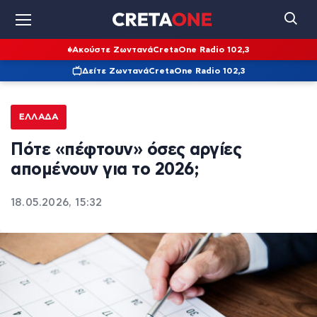
Ακούστε Ζωντανά
CretaOne Radio 102,3
Δείτε Ζωντανά
CretaOne Radio 102,3
ΕΛΛΆΔΑ
Πότε «πέφτουν» όσες αργίες
απομένουν για το 2026;
18.05.2026, 15:32