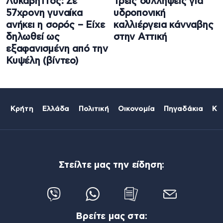
Λυκαβηττός: Σε
Τρεις συλλήψεις για
57χρονη γυναίκα
υδροπονική
ανήκει η σορός – Είχε
καλλιέργεια κάνναβης
δηλωθεί ως
στην Αττική
εξαφανισμένη από την
Κυψέλη (βίντεο)
Κρήτη
Ελλάδα
Πολιτική
Οικονομία
Πηγαδάκια
Κό
Στείλτε μας την είδηση:
Βρείτε μας στα: