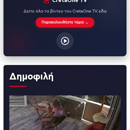
CretaOne TV
Δείτε όλα τα βίντεο του CretaOne TV εδώ
Παρακολουθήστε τώρα →
Δημοφιλή