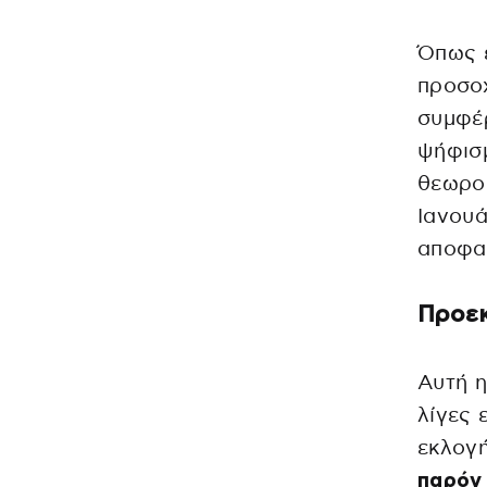
Όπως 
προσοχ
συμφέρ
ψήφισμ
θεωρο
Ιανουά
αποφασ
Προεκ
Αυτή η
λίγες 
εκλογή
παρόν 