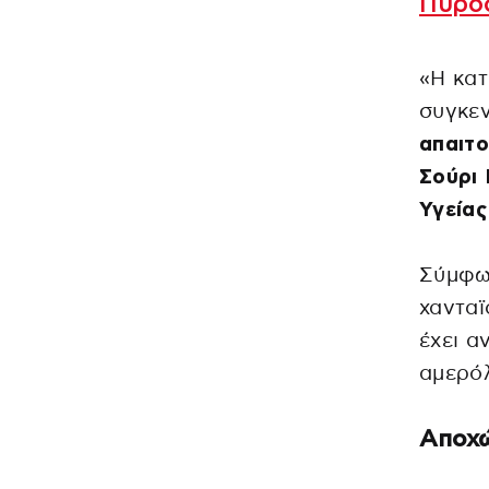
Πυρο
«Η κα
συγκε
απαιτο
Σούρι
Υγείας
Σύμφων
χανταϊ
έχει α
αμερό
Αποχώ