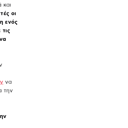
 και
τές οι
η ενός
 τις
ένα
ν
ον
να
α την
την