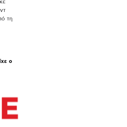
κε
ντ
πό τη
ίχε ο