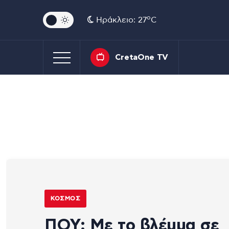
o
Ηράκλειο: 27
C
CretaOne TV
ΚΌΣΜΟΣ
ΠΟΥ: Με το βλέμμα σε