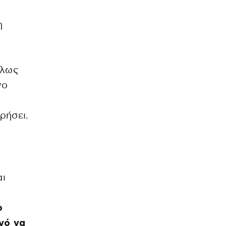
η
λλως
νο
ρήσει.
αι
ο
νό να