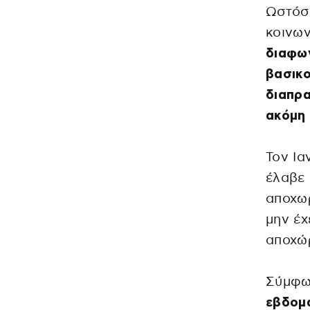
Ωστόσο
κοινω
διαφων
βασικο
διαπρα
ακόμη 
Τον Ια
έλαβε 
αποχω
μην έχ
αποχώ
Σύμφω
εβδομ