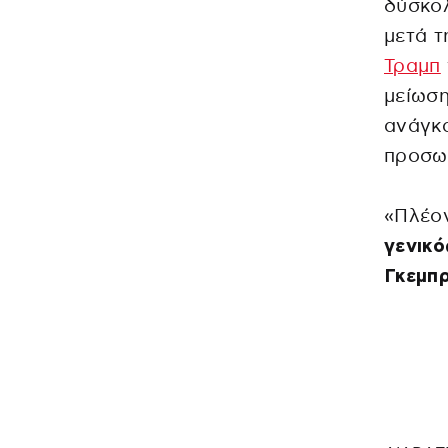
δύσκολ
μετά 
Τραμπ
μείωσ
ανάγκα
προσωπ
«Πλέον
γενικ
Γκεμπρ