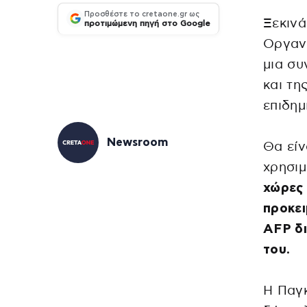
Προσθέστε το cretaone.gr ως
Ξεκινά
προτιμώμενη πηγή στο Google
Οργανι
μια συ
και τη
επιδημ
Newsroom
Θα είν
χρησιμ
χώρες
προκει
AFP δι
του.
H Παγκ