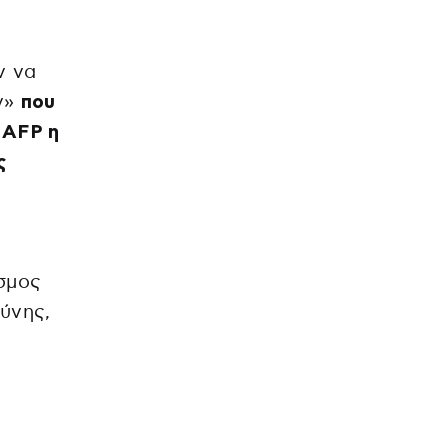
ν να
ν»
που
 AFP η
ς
όσμος
ύνης,