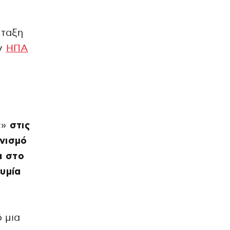
άταξη
ων
ΗΠΑ
ς»
στις
νισμό
α στο
υμία
 μια