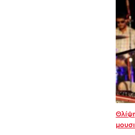
Θλίψη
μουσι