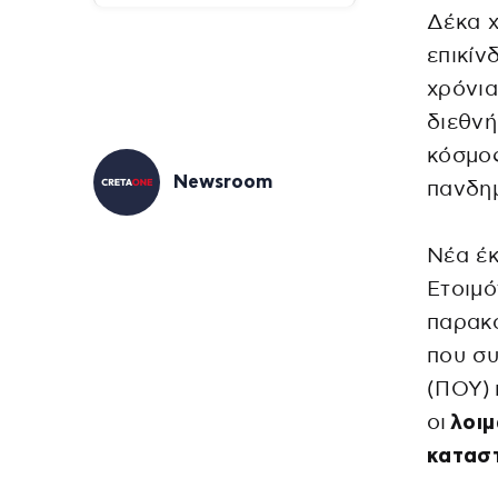
Δέκα χ
επικίν
χρόνια
διεθνή
κόσμος
Newsroom
πανδημ
Νέα έ
Ετοιμ
παρακο
που συ
(ΠΟΥ) 
οι
λοιμ
καταστ