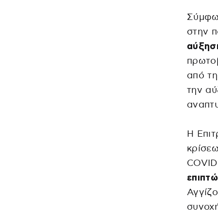
Σύμφων
στην π
αύξησ
πρωτοβ
από τη
την αύ
αναπτυ
H Eπιτ
κρίσεω
COVID-
επιπτώ
Αγγίζο
συνοχή