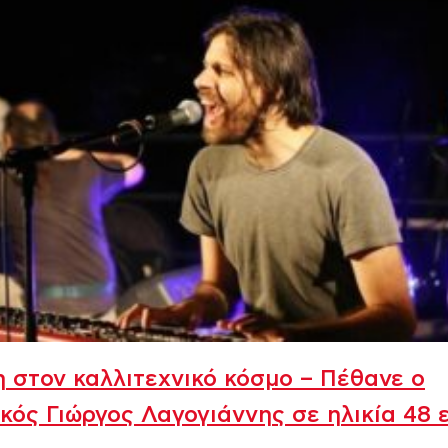
 στον καλλιτεχνικό κόσμο – Πέθανε ο
κός Γιώργος Λαγογιάννης σε ηλικία 48 