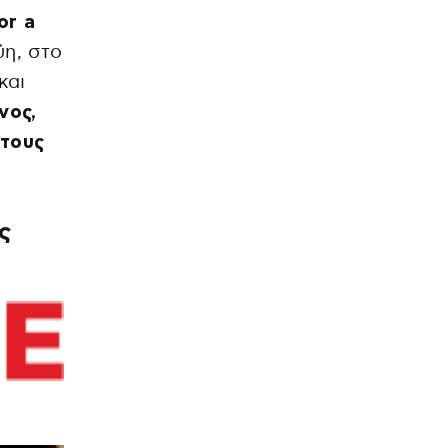
or a
ύη, στο
και
νος,
 τους
ς