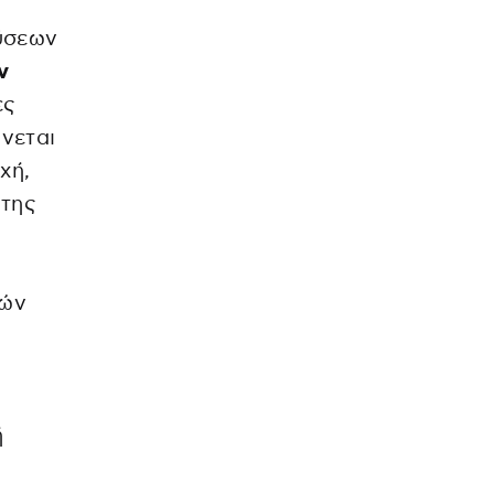
δύσεων
ν
ες
νεται
χή,
 της
κών
.
ή