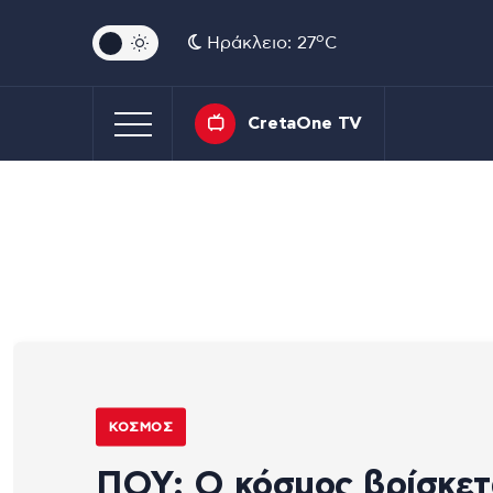
o
Ηράκλειο: 27
C
CretaOne TV
ΚΌΣΜΟΣ
ΠΟΥ: Ο κόσμος βρίσκετ