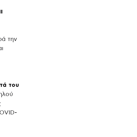
ι
ρά την
αι
τά του
μηλού
ς
COVID-