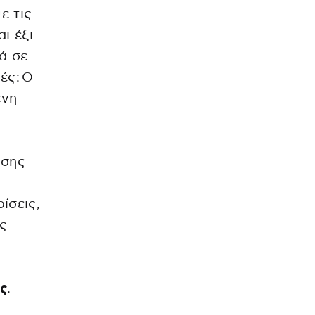
ε τις
ι έξι
ά σε
ές: Ο
ενη
ησης
υ
ίσεις,
ς
ς
.