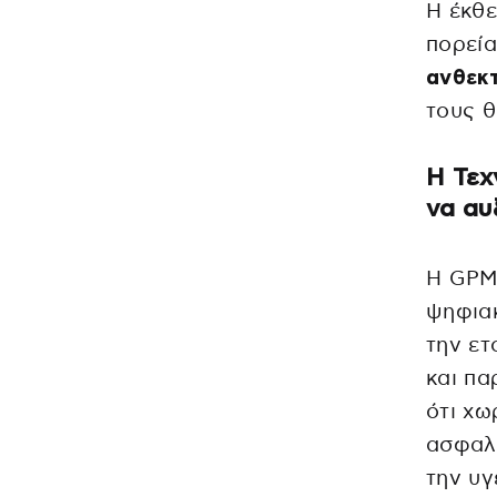
Η έκθε
πορεία
ανθεκτ
τους θ
Η Τεχ
να αυ
Η GPMB
ψηφιακ
την ετ
και πα
ότι χω
ασφαλε
την υγ