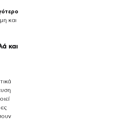
ιγότερο
μη και
λά και
τικά
ευση
οιεί
δες
σουν