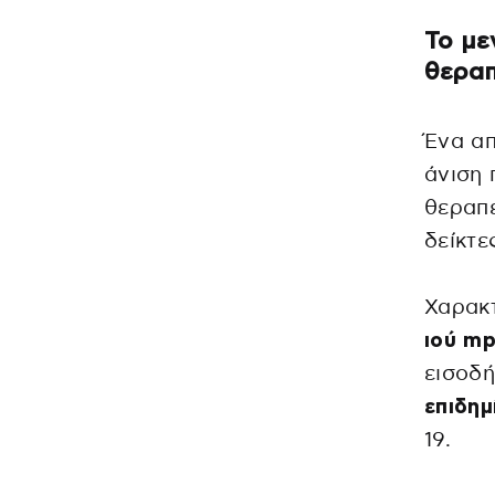
Το με
θεραπ
Ένα απ
άνιση 
θεραπε
δείκτε
Χαρακτ
ιού m
εισοδ
επιδημ
19.