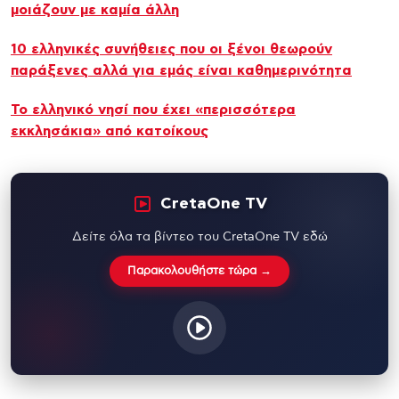
μοιάζουν με καμία άλλη
10 ελληνικές συνήθειες που οι ξένοι θεωρούν
παράξενες αλλά για εμάς είναι καθημερινότητα
Το ελληνικό νησί που έχει «περισσότερα
εκκλησάκια» από κατοίκους
CretaOne TV
Δείτε όλα τα βίντεο του CretaOne TV εδώ
Παρακολουθήστε τώρα →