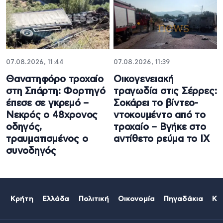
07.08.2026, 11:44
07.08.2026, 11:39
Θανατηφόρο τροχαίο
Οικογενειακή
στη Σπάρτη: Φορτηγό
τραγωδία στις Σέρρες:
έπεσε σε γκρεμό –
Σοκάρει το βίντεο-
Νεκρός ο 48χρονος
ντοκουμέντο από το
οδηγός,
τροχαίο – Βγήκε στο
τραυματισμένος ο
αντίθετο ρεύμα το ΙΧ
συνοδηγός
Κρήτη
Ελλάδα
Πολιτική
Οικονομία
Πηγαδάκια
Κό