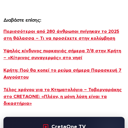
Διαβάστε επίσης:
Περισσότεροι από 280 άνθρωποι πνίγηκαν το 2025
στη θάλασσα – Τι να προσέχετε στην κολύμβηση
Υψηλός κίνδυνος πυρκαγιάς σήμερα 7/8 στην Κρήτη
– «Κίτρινος συναγερμός» στο νησί
Κρήτη: Πού θα κοπεί το ρεύμα σήμερα Παρασκευή 7
Αυγούστου
Τέλος χρόνου για το Κτηματολόγιο – Ταβερναράκης
στο CRETAONE: «Πλέον, η μόνη λύση είναι τα
δικαστήρια»
CretaOne TV