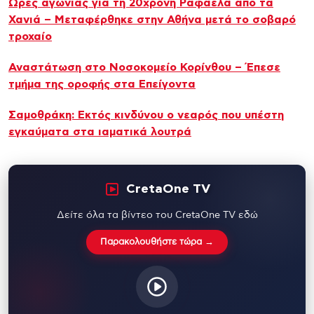
Ώρες αγωνίας για τη 20χρονη Ραφαέλα από τα
Χανιά – Μεταφέρθηκε στην Αθήνα μετά το σοβαρό
τροχαίο
Αναστάτωση στο Νοσοκομείο Κορίνθου – Έπεσε
τμήμα της οροφής στα Επείγοντα
Σαμοθράκη: Εκτός κινδύνου ο νεαρός που υπέστη
εγκαύματα στα ιαματικά λουτρά
CretaOne TV
Δείτε όλα τα βίντεο του CretaOne TV εδώ
Παρακολουθήστε τώρα →