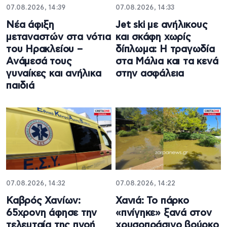
07.08.2026, 14:39
07.08.2026, 14:33
Νέα άφιξη
Jet ski με ανήλικους
μεταναστών στα νότια
και σκάφη χωρίς
του Ηρακλείου –
δίπλωμα: Η τραγωδία
Ανάμεσά τους
στα Μάλια και τα κενά
γυναίκες και ανήλικα
στην ασφάλεια
παιδιά
07.08.2026, 14:32
07.08.2026, 14:22
Καβρός Χανίων:
Χανιά: Το πάρκο
65χρονη άφησε την
«πνίγηκε» ξανά στον
τελευταία της πνοή
χρυσοπράσινο βούρκο