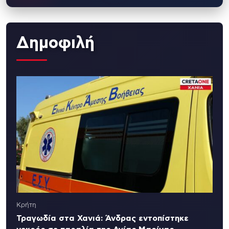
Δημοφιλή
Κρήτη
Τραγωδία στα Χανιά: Άνδρας εντοπίστηκε