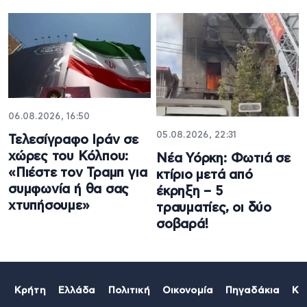
06.08.2026, 16:50
05.08.2026, 22:31
Τελεσίγραφο Ιράν σε
χώρες του Κόλπου:
Νέα Υόρκη: Φωτιά σε
«Πιέστε τον Τραμπ για
κτίριο μετά από
συμφωνία ή θα σας
έκρηξη – 5
χτυπήσουμε»
τραυματίες, οι δύο
σοβαρά!
Κρήτη
Ελλάδα
Πολιτική
Οικονομία
Πηγαδάκια
Κό