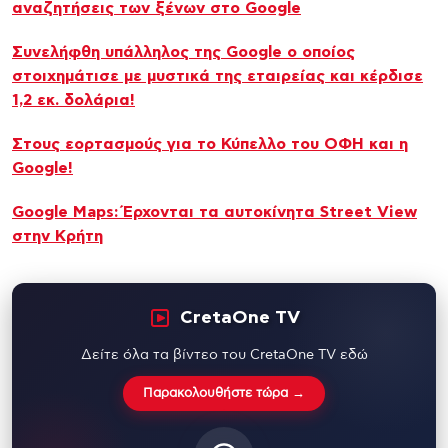
αναζητήσεις των ξένων στο Google
Συνελήφθη υπάλληλος της Google ο οποίος
στοιχημάτισε με μυστικά της εταιρείας και κέρδισε
1,2 εκ. δολάρια!
Στους εορτασμούς για το Κύπελλο του ΟΦΗ και η
Google!
Google Maps: Έρχονται τα αυτοκίνητα Street View
στην Κρήτη
CretaOne TV
Δείτε όλα τα βίντεο του CretaOne TV εδώ
Παρακολουθήστε τώρα →