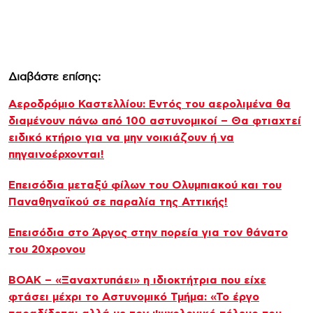
Διαβάστε επίσης:
Αεροδρόμιο Καστελλίου: Εντός του αερολιμένα θα
διαμένουν πάνω από 100 αστυνομικοί – Θα φτιαχτεί
ειδικό κτήριο για να μην νοικιάζουν ή να
πηγαινοέρχονται!
Επεισόδια μεταξύ φίλων του Ολυμπιακού και του
Παναθηναϊκού σε παραλία της Αττικής!
Επεισόδια στο Άργος στην πορεία για τον θάνατο
του 20χρονου
ΒΟΑΚ – «Ξαναχτυπάει» η ιδιοκτήτρια που είχε
φτάσει μέχρι το Αστυνομικό Τμήμα: «Το έργο