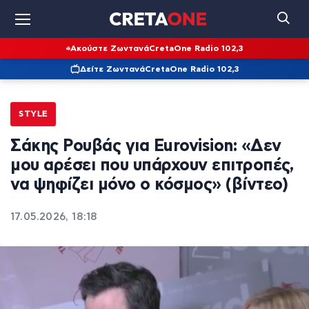
Ακούστε Ζωντανά
CretaOne Radio 102,3
Δείτε Ζωντανά
CretaOne Radio 102,3
STYLE
Σάκης Ρουβάς για Eurovision: «Δεν
μου αρέσει που υπάρχουν επιτροπές,
να ψηφίζει μόνο ο κόσμος» (βίντεο)
17.05.2026, 18:18