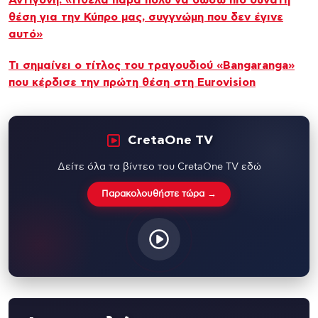
θέση για την Κύπρο μας, συγγνώμη που δεν έγινε
αυτό»
Τι σημαίνει ο τίτλος του τραγουδιού «Bangaranga»
που κέρδισε την πρώτη θέση στη Eurovision
CretaOne TV
Δείτε όλα τα βίντεο του CretaOne TV εδώ
Παρακολουθήστε τώρα →