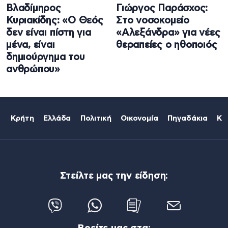
Βλαδίμηρος
Γιώργος Παράσχος:
Κυριακίδης: «Ο Θεός
Στο νοσοκομείο
δεν είναι πίστη για
«Αλεξάνδρα» για νέες
μένα, είναι
θεραπείες ο ηθοποιός
δημιούργημα του
ανθρώπου»
Κρήτη
Ελλάδα
Πολιτική
Οικονομία
Πηγαδάκια
Κό
Στείλτε μας την είδηση: