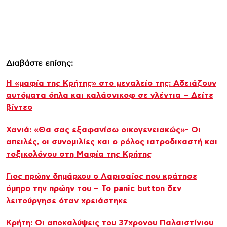
Διαβάστε επίσης:
Η «μαφία της Κρήτης» στο μεγαλείο της: Αδειάζουν
αυτόματα όπλα και καλάσνικοφ σε γλέντια – Δείτε
βίντεο
Χανιά: «Θα σας εξαφανίσω οικογενειακώς»- Οι
απειλές, οι συνομιλίες και ο ρόλος ιατροδικαστή και
τοξικολόγου στη Μαφία της Κρήτης
Γιος πρώην δημάρχου ο Λαρισαίος που κράτησε
όμηρο την πρώην του – Το panic button δεν
λειτούργησε όταν χρειάστηκε
Κρήτη: Οι αποκαλύψεις του 37χρονου Παλαιστίνιου