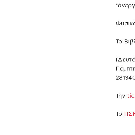
*άνεργ
Φυσικά
Το Βιβ
(Δευτέ
Πέμπτη
281340
Την
ti
Το
ΠΣ