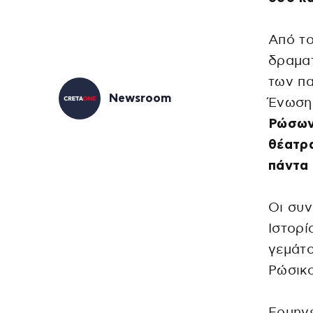
Από τ
δραματ
των πα
Newsroom
Ένωση
Ρώσων
θέατρα
πάντα 
Οι συν
Ιστορί
γεμάτο
Ρώσικο
Ερμην