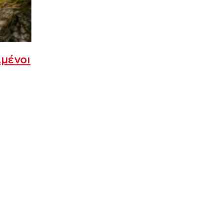
λμένοι