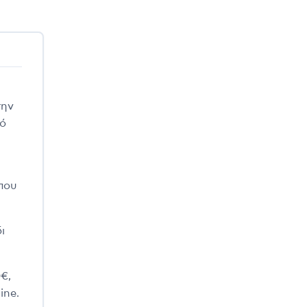
την
κό
που
ι
0€,
ine.