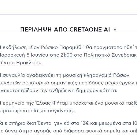
ΠΕΡΙΛΗΨΗ ΑΠΟ CRETAONE AI
▼
Η εκδήλωση "Σαν Ρώσικο Παραμύθι" θα πραγματοποιηθεί 
Παρασκευή 5 Ιουνίου στις 21:00 στο Πολιτιστικό Συνεδρια
Κέντρο Ηρακλείου.
Η συναυλία αναδεικνύει τη μουσική κληρονομιά Ρώσων
συνθετών σε ιστορικά σημαντικές περιόδους μέσω έργων 
αντικατοπτρίζουν την ανθρώπινη δημιουργικότητα.
Η ερμηνεία της Έλσας Φήταμ υπόσχεται ένα μουσικό ταξίδ
γεμάτο φαντασία και συγκίνηση.
α εισιτήρια διατίθενται γενικά στα 12€ και μειωμένα στα 1
με δυνατότητα αγοράς από διάφορα φυσικά σημεία και onl