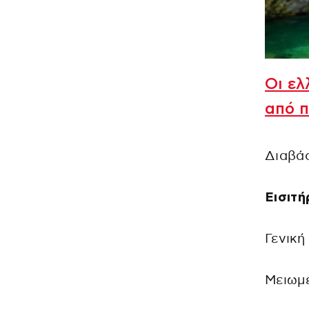
Οι ελ
από 
Διαβά
Εισιτ
Γενική
Μειωμέ