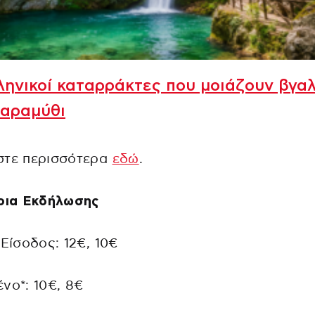
ληνικοί καταρράκτες που μοιάζουν βγα
παραμύθι
στε περισσότερα
εδώ
.
ήρια Εκδήλωσης
 Είσοδος: 12€, 10€
νο*: 10€, 8€