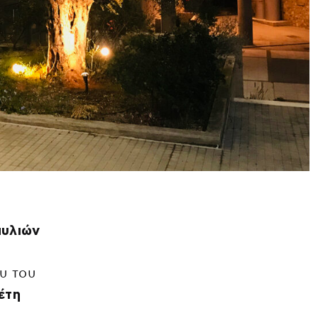
αυλιών
υ του
έτη