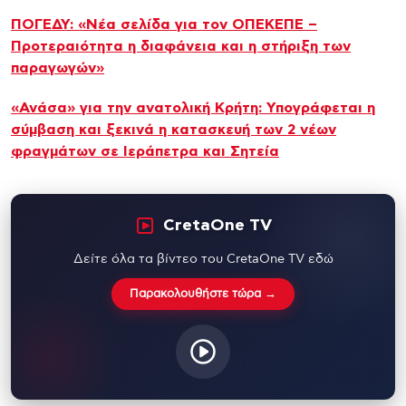
ΠΟΓΕΔΥ: «Νέα σελίδα για τον ΟΠΕΚΕΠΕ –
Προτεραιότητα η διαφάνεια και η στήριξη των
παραγωγών»
«Ανάσα» για την ανατολική Κρήτη: Υπογράφεται η
σύμβαση και ξεκινά η κατασκευή των 2 νέων
φραγμάτων σε Ιεράπετρα και Σητεία
CretaOne TV
Δείτε όλα τα βίντεο του CretaOne TV εδώ
Παρακολουθήστε τώρα →