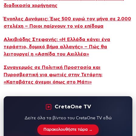
διαδικασία χορήγησης
Ένοπλες Δυνάμεις: Έως 500 ευρώ τον μήνα σε 2.000
στελέχη – Ποιοι παίρνουν το νέο επίδομα
Αλκιβιάδης Στεφανής: «Η Ελλάδα κάνει ένα
τεράστιο, δομικό βήμα αλλαγής» – Πώς θα
λειτουργεί η «Ασπίδα του Αχιλλέα»
Συναγερμός σε Πολιτική Προστασία και
Πυροσβεστική για φωτιές στην Τετάρτη:
«Καταβάτες άνεμοι όπως στο Μάτι»
CretaOne TV
Δείτε όλα τα βίντεο του CretaOne TV εδώ
Παρακολουθήστε τώρα →