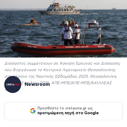
Διασώστες συμμετέχουν σε Άσκηση Έρευνας και Διάσωσης
που διοργάνωσε το Κεντρικό Λιμεναρχείο Θεσσαλονίκης
στο πλαίσιο της Ναυτικής Εβδομάδας 2025, Θεσσαλονίκη,
Τετάρτη 2 Ιουλίου 2025. ΑΠΕ-ΜΠΕ/ΑΠΕ-ΜΠΕ/ΑΧΙΛΛΕΑΣ
Newsroom
ΧΗΡΑΣ
Προσθέστε το cretaone.gr ως
προτιμώμενη πηγή στο Google