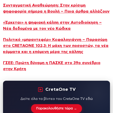
Συνταγματική Αναθεώρηση: Στην κρίσιμη
ψηφοφορία σήμερα η Βουλή – Ποια άρθρα αλλάζουν
«Έρχεται» η ψηφιακή κάλπη στην Αυτοδιοίκηση –
Νέα δεδομένα με τον νέο Κώδικα
Πολιτικό «μπραντεφέρ» Κεφαλογιάννη – Παρασύρη
στο CRETAONE 102,3: Η μάχη των ποσοστών, τα νέα
κόμματα και η επόμενη μέρα της κάλπης
ΓΣΕΕ: Πρώτη δύναμη η ΠΑΣΚΕ στο 39ο συνέδριο
στην Κρήτη
CretaOne TV
Δείτε όλα τα βίντεο του CretaOne TV εδώ
Παρακολουθήστε τώρα →