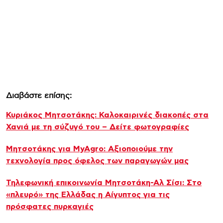
Διαβάστε επίσης:
Κυριάκος Μητσοτάκης: Καλοκαιρινές διακοπές στα
Χανιά με τη σύζυγό του – Δείτε φωτογραφίες
Μητσοτάκης για MyAgro: Αξιοποιούμε την
τεχνολογία προς όφελος των παραγωγών μας
Τηλεφωνική επικοινωνία Μητσοτάκη-Αλ Σίσι: Στο
«πλευρό» της Ελλάδας η Αίγυπτος για τις
πρόσφατες πυρκαγιές