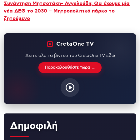
Συνάντηση Μητσοτάκη- Αγγελούδη: Θα έχουμε μία
νέα ΔΕΘ το 2030 – Μητροπολιτικό πάρκο το
ζητούμενο
CretaOne TV
Δείτε όλα τα βίντεο του CretaOne TV εδώ
Παρακολουθήστε τώρα →
Δημοφιλή