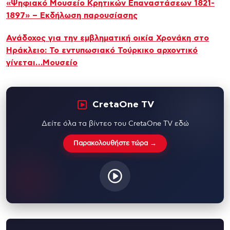
«Ψηφιακό Μουσείο Κρητικών Επαναστάσεων 1821-
1897» – Εκδήλωση παρουσίασης
Ανάδοχος για την εμβληματική οικία Χρονάκη στο
Ηράκλειο: Το εντυπωσιακό Τούρκικο αρχοντικό
γίνεται…Μουσείο
CretaOne TV
Δείτε όλα τα βίντεο του CretaOne TV εδώ
Παρακολουθήστε τώρα →