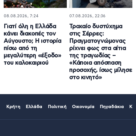
08.08.2026, 7:24
07.08.2026, 22:36
Γιατί όλη η Ελλάδα
Τροχαίο δυστύχημα
κάνει διακοπές τον
στις Σέρρες:
Αύγουστο; Η ιστορία
Πραγματογνώμονας
πίσω από τη
ρίχνει φως στα αίτια
μεγαλύτερη «έξοδο»
της τραγωδίας –
του καλοκαιριού
«Κάποια απόσπαση
προσοχής, ίσως μίλησε
στο κινητό»
Κρήτη
Ελλάδα
Πολιτική
Οικονομία
Πηγαδάκια
Κό