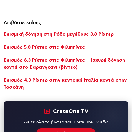
Διαβάστε επίσης:
Σεισμική δόνηση στη Ρόδο μεγέθους 3,8 Ρίχτερ
Σεισμός 5,8 Ρίχτερ στις Φιλιππίνες
Σεισμός 6,3 Ρίχτερ στις Φιλιππίνες – Ισχυρή δόνηση
κοντά στο Σαρανγκάνι (βίντεο)
Σεισμός 4,3 Ρίχτερ στην κεντρική Ιταλία κοντά στην
Τοσκάνη
CretaOne TV
Δείτε όλα τα βίντεο του CretaOne TV εδώ