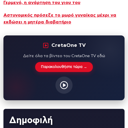
Γερμενό, η ανάρτηση του γιου του
Αστυνομικός πρόσεξε το μωρό γυναίκας μέχρι να
εκδώσει η μητέρα διαβατήριο
CretaOne TV
Δείτε όλα τα βίντεο του CretaOne TV εδώ
Παρακολουθήστε τώρα →
Δημοφιλή