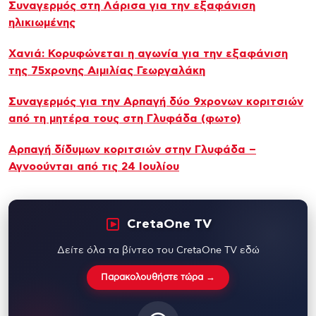
Συναγερμός στη Λάρισα για την εξαφάνιση
ηλικιωμένης
Xανιά: Κορυφώνεται η αγωνία για την εξαφάνιση
της 75χρονης Αιμιλίας Γεωργαλάκη
Συναγερμός για την Aρπαγή δύο 9χρονων κοριτσιών
από τη μητέρα τους στη Γλυφάδα (φωτο)
Αρπαγή δίδυμων κοριτσιών στην Γλυφάδα –
Αγνοούνται από τις 24 Ιουλίου
CretaOne TV
Δείτε όλα τα βίντεο του CretaOne TV εδώ
Παρακολουθήστε τώρα →