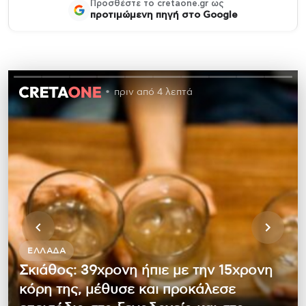
Προσθέστε το cretaone.gr ως
προτιμώμενη πηγή στο Google
πριν από 4 λεπτά
ΕΛΛΆΔΑ
Σκιάθος: 39χρονη ήπιε με την 15χρονη
κόρη της, μέθυσε και προκάλεσε