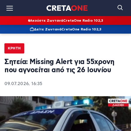
Ακούστε Ζωντανά
CretaOne Radio 102,3
Δείτε Ζωντανά
CretaOne Radio 102,3
ΚΡΉΤΗ
Σητεία: Missing Alert για 55χρονη
που αγνοείται από τις 26 Ιουνίου
09.07.2026, 16:35