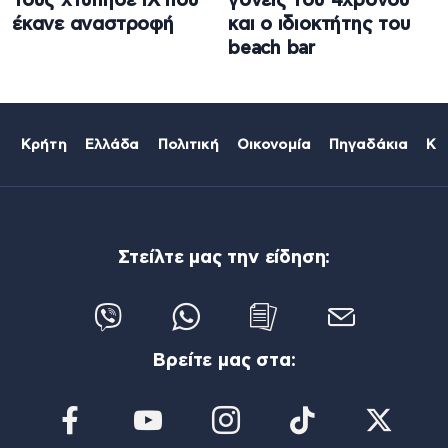
Τους χτύπησε ΙΧ που
γονείς του 4χρονου
έκανε αναστροφή
και ο ιδιοκτήτης του
beach bar
Κρήτη
Ελλάδα
Πολιτική
Οικονομία
Πηγαδάκια
Κό
Στείλτε μας την είδηση:
Βρείτε μας στα: