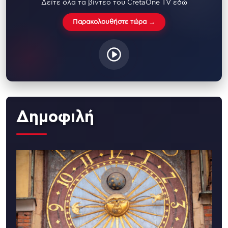
Δείτε όλα τα βίντεο του CretaOne TV εδώ
Παρακολουθήστε τώρα →
Δημοφιλή