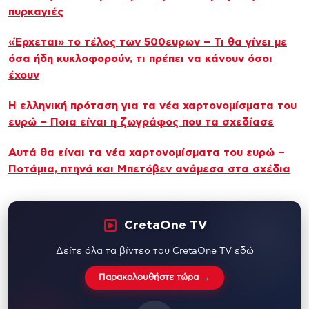
πυρκαγιές
«Έρχεται» το τέλος των 500ευρων – Τι θα γίνει με
όσα ήδη κυκλοφορούν, τι πρέπει να κάνουν όσοι
έχουν
Η ελληνική πρόταση για τα νέα χαρτονομίσματα του
ευρώ – Ποια είναι η ζωγράφος που τα σχεδίασε
Αυτά θα είναι τα νέα χαρτονομίσματα του ευρώ –
Ποτάμια, πτηνά και Μπετόβεν ανάμεσα στα σχέδια
CretaOne TV
Δείτε όλα τα βίντεο του CretaOne TV εδώ
Παρακολουθήστε τώρα →