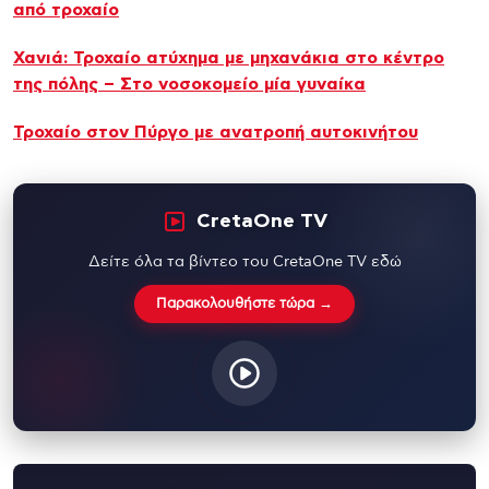
από τροχαίο
Χανιά: Τροχαίο ατύχημα με μηχανάκια στο κέντρο
της πόλης – Στο νοσοκομείο μία γυναίκα
Τροχαίο στον Πύργο με ανατροπή αυτοκινήτου
CretaOne TV
Δείτε όλα τα βίντεο του CretaOne TV εδώ
Παρακολουθήστε τώρα →