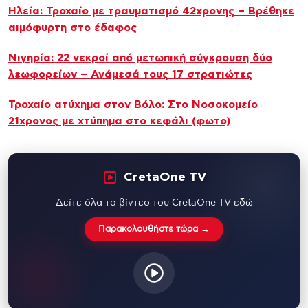
Ηλεία: Τροχαίο με τραυματισμό 42χρονης – Βρέθηκε
αιμόφυρτη στο έδαφος
Νιγηρία: 22 νεκροί από μετωπική σύγκρουση δύο
λεωφορείων – Ανάμεσά τους 17 στρατιώτες
Τροχαίο ατύχημα στον Βόλο: Στο Νοσοκομείο
21χρονος με χτύπημα στο κεφάλι (φωτο)
CretaOne TV
Δείτε όλα τα βίντεο του CretaOne TV εδώ
Παρακολουθήστε τώρα →