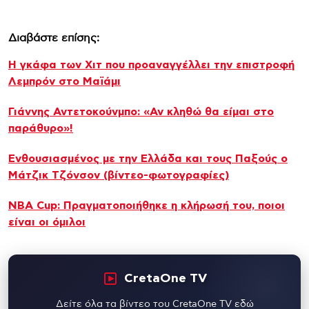
Διαβάστε επίσης:
Η γκάφα των Χιτ που προαναγγέλλει την επιστροφή
Λεμπρόν στο Μαϊάμι
Γιάννης Αντετοκούνμπο: «Αν κληθώ θα είμαι στο
παράθυρο»!
Ενθουσιασμένος με την Ελλάδα και τους Παξούς ο
Μάτζικ Τζόνσον (βίντεο-φωτογραφίες)
NBA Cup: Πραγματοποιήθηκε η κλήρωσή του, ποιοι
είναι οι όμιλοι
CretaOne TV
Δείτε όλα τα βίντεο του CretaOne TV εδώ