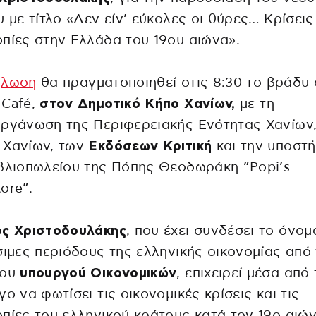
υ με τίτλο «Δεν είν’ εύκολες οι θύρες… Κρίσεις
πίες στην Ελλάδα του 19ου αιώνα».
ήλωση
θα πραγματοποιηθεί στις 8:30 το βράδυ 
 Café,
στον Δημοτικό Κήπο Χανίων,
με τη
ργάνωση της Περιφερειακής Ενότητας Χανίων,
 Χανίων, των
Εκδόσεων Κριτική
και την υποστή
βλιοπωλείου της Πόπης Θεοδωράκη ”Popi’s
ore”.
ος Χριστοδουλάκης
, που έχει συνδέσει το όνομ
σιμες περιόδους της ελληνικής οικονομίας από
του
υπουργού Οικονομικών
, επιχειρεί μέσα από
γο να φωτίσει τις οικονομικές κρίσεις και τις
πίες του ελληνικού κράτους κατά τον 19ο αιώ