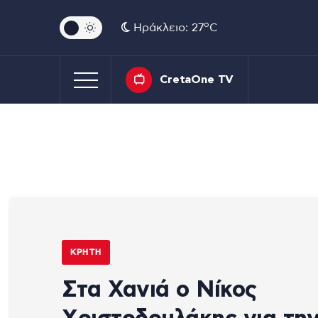
o
Ηράκλειο: 27
C
CretaOne TV
ΚΡΉΤΗ
Στα Χανιά ο Νίκος