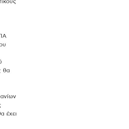
τικούς
ΚΠΑ
ου
ύ
ς θα
Χανίων
ς
α έχει