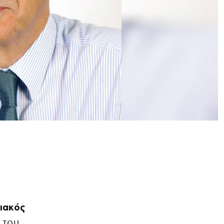
ιακός
 του