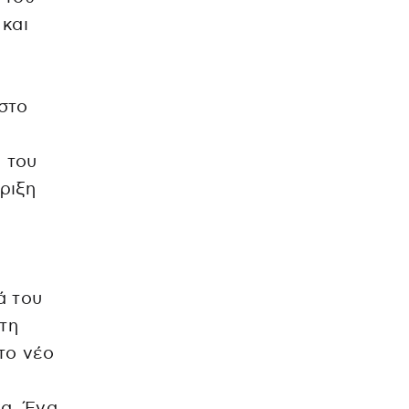
 και
στο
 του
ριξη
ά του
 τη
 το νέο
να. Ένα