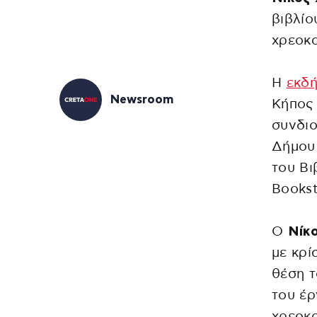
βιβλίο
χρεοκο
Η
εκδ
Newsroom
Κήπος
συνδιο
Δήμου
του Βι
Bookst
Ο
Νίκ
με κρί
θέση 
του έρ
χρεοκο