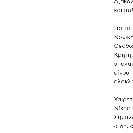
εξακο
και πο
Για το
Νομικ
Θεόδω
Κρήτης
υποναύ
οίκου
ολοκλη
Χαιρετ
Νίκος
Σημανδ
ο δημ