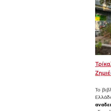
Τρίκα
Ζημιέ
Το βιβ
Ελλάδα
αναδε