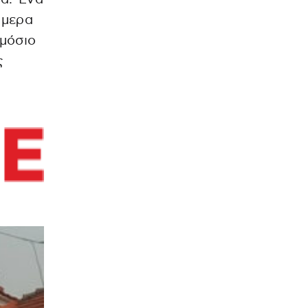
ήμερα
ημόσιο
ς
.