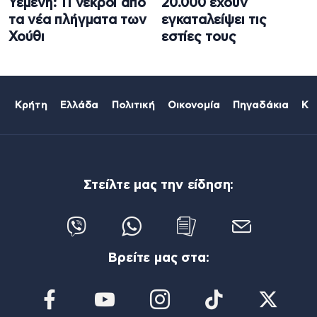
Υεμένη: 11 νεκροί από
20.000 έχουν
τα νέα πλήγματα των
εγκαταλείψει τις
Χούθι
εστίες τους
Κρήτη
Ελλάδα
Πολιτική
Οικονομία
Πηγαδάκια
Κό
Στείλτε μας την είδηση:
Βρείτε μας στα: