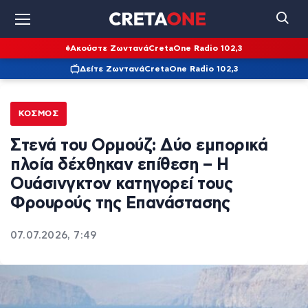
Ακούστε Ζωντανά
CretaOne Radio 102,3
Δείτε Ζωντανά
CretaOne Radio 102,3
ΚΌΣΜΟΣ
Στενά του Ορμούζ: Δύο εμπορικά
πλοία δέχθηκαν επίθεση – Η
Ουάσινγκτον κατηγορεί τους
Φρουρούς της Επανάστασης
07.07.2026, 7:49