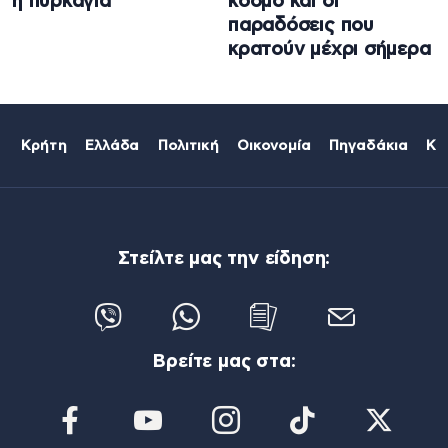
η πυρκαγιά
κόσμο και οι
παραδόσεις που
κρατούν μέχρι σήμερα
Κρήτη
Ελλάδα
Πολιτική
Οικονομία
Πηγαδάκια
Κό
Στείλτε μας την είδηση:
Βρείτε μας στα: