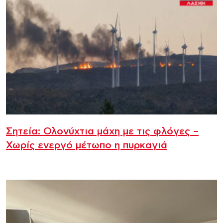
Σητεία: Ολονύχτια μάχη με τις φλόγες –
Χωρίς ενεργό μέτωπο η πυρκαγιά