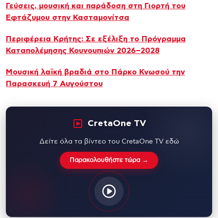
Γεύσεις, μουσική και παράδοση στη Γιορτή του
Εφτάζυμου στην Κασταμονίτσα
Περιφέρεια Κρήτης: Σε εξέλιξη το Πρόγραμμα
Καταπολέμησης Κουνουπιών 2026–2028
Μουσική λαϊκή βραδιά στο Πάρκο Κνωσού την
Παρασκευή 7 Αυγούστου
CretaOne TV
Δείτε όλα τα βίντεο του CretaOne TV εδώ
Παρακολουθήστε τώρα →