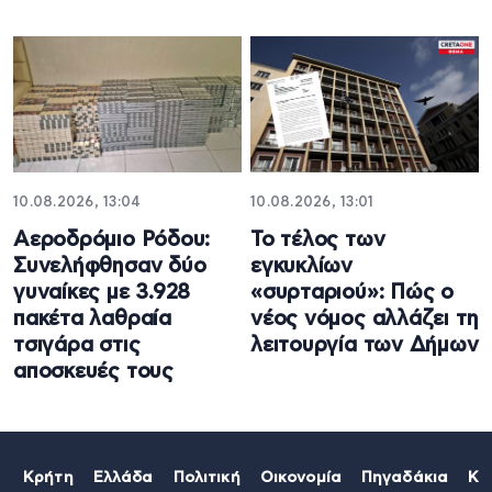
10.08.2026, 13:04
10.08.2026, 13:01
Αεροδρόμιο Ρόδου:
Το τέλος των
Συνελήφθησαν δύο
εγκυκλίων
γυναίκες με 3.928
«συρταριού»: Πώς ο
πακέτα λαθραία
νέος νόμος αλλάζει τη
τσιγάρα στις
λειτουργία των Δήμων
αποσκευές τους
Κρήτη
Ελλάδα
Πολιτική
Οικονομία
Πηγαδάκια
Κό