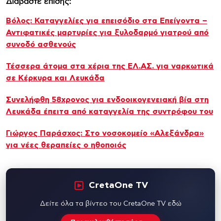
Διαβάστε επίσης:
Βόλος: Καταγγελίες για επεισόδιο στα Επείγοντα –
Αντιφατικές μαρτυρίες για ξυλοδαρμό γιατρού από
συνοδό ασθενούς
Τέσσερα άτομα στα χέρια της ΕΛ.ΑΣ. για ναρκωτικά
σε Κέρκυρα και Λευκάδα
Συνελήφθη 58χρονος για ενδοοικογενειακή βία στη
Λευκάδα έπειτα από καταγγελία της συντρόφου του
Γιώργος Παράσχος: Στο νοσοκομείο «Αλεξάνδρα»
για νέες θεραπείες ο ηθοποιός
CretaOne TV
Δείτε όλα τα βίντεο του CretaOne TV εδώ