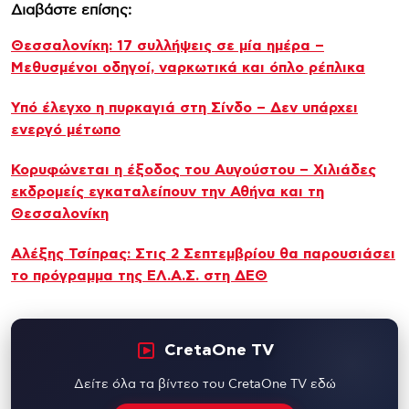
Διαβάστε επίσης:
Θεσσαλονίκη: 17 συλλήψεις σε μία ημέρα –
Μεθυσμένοι οδηγοί, ναρκωτικά και όπλο ρέπλικα
Υπό έλεγχο η πυρκαγιά στη Σίνδο – Δεν υπάρχει
ενεργό μέτωπο
Κορυφώνεται η έξοδος του Αυγούστου – Χιλιάδες
εκδρομείς εγκαταλείπουν την Αθήνα και τη
Θεσσαλονίκη
Αλέξης Τσίπρας: Στις 2 Σεπτεμβρίου θα παρουσιάσει
το πρόγραμμα της ΕΛ.Α.Σ. στη ΔΕΘ
CretaOne TV
Δείτε όλα τα βίντεο του CretaOne TV εδώ