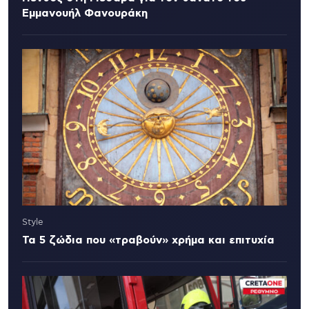
Εμμανουήλ Φανουράκη
Style
Τα 5 ζώδια που «τραβούν» χρήμα και επιτυχία