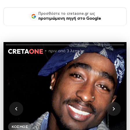
Προσθέστε το cretaone.gr ως
προτιμώμενη πηγή στο Google
πριν από 3 λεπτά
ΚΌΣΜΟΣ