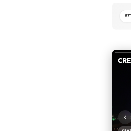
#Σ
ΚΡΉ