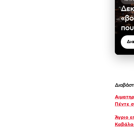
Δεκ
«βο
που
Δι
Διαβάστ
Αιματηρ
Πέντε σ
Άγριο ε
Καβάλας