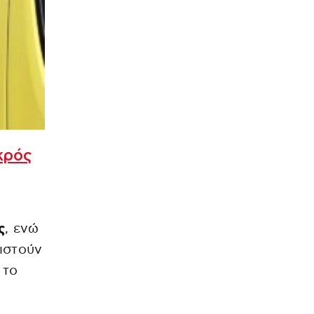
κρός
ς
, ενώ
ιστούν
 το