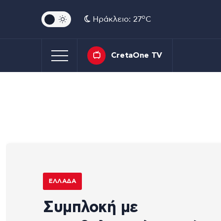
o
Ηράκλειο: 27
C
CretaOne TV
ΕΛΛΆΔΑ
Συμπλοκή με