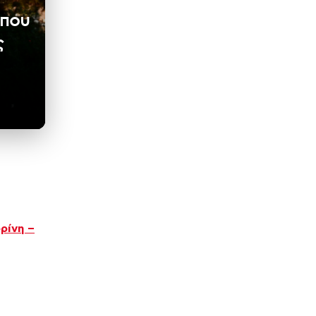
 που
ς
ρίνη –