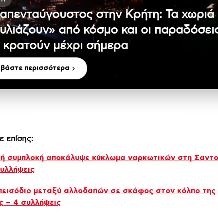
απενταύγουστος στην Κρήτη: Τα χωριά
υλιάζουν» από κόσμο και οι παραδόσει
 κρατούν μέχρι σήμερα
αβάστε περισσότερα
ε επίσης:
ή συμπλοκή αποκάλυψε κύκλωμα ναρκωτικών στη Σαντο
υλλήψεις
πεισόδιο μεταξύ αλλοδαπών σε σκάφος στον κόλπο της
 – 4 συλλήψεις