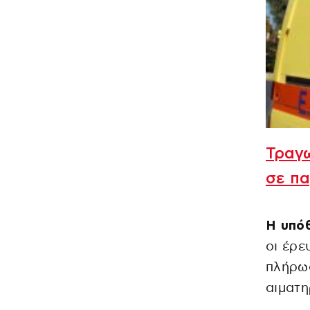
Τραγω
σε πα
Η υπόθ
οι έρε
πλήρως
αιματη