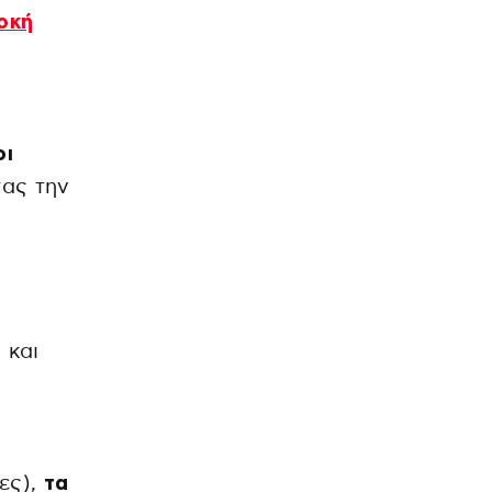
οκή
οι
τας την
 και
ες),
τα