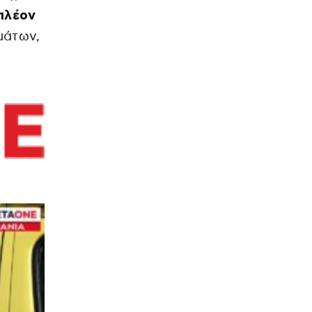
 πλέον
μάτων,