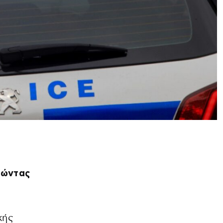
λώντας
κής