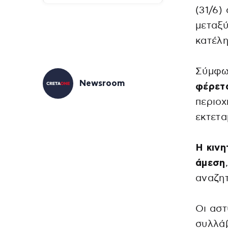
(31/6)
μεταξύ
κατέλη
Σύμφω
Newsroom
φέρετα
περιοχ
εκτετα
Η κινη
άμεση
αναζητ
Οι αστ
συλλάβ