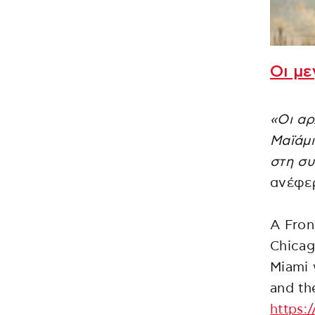
Οι με
«Οι αρ
Μαϊάμι
στη συ
ανέφερ
A Fron
Chicag
Miami 
and th
https: