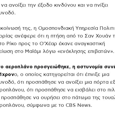
να ανοίξει την έξοδο κινδύνου και να πνίξει
υνοδό.
κοίνωσή της, η Ομοσπονδιακή Υπηρεσία Πολιτ
ρίας ανέφερε ότι η πτήση από το Σαν Χουάν 
ο Ρίκο προς το Ο’Χέαρ έκανε αναγκαστική
ίωση στο Μαϊάμι λόγω «ενόχλησης επιβατών».
το αεροπλάνο προσγειώθηκε, η αστυνομία συν
51χρον
ο, ο οποίος κατηγορείται ότι έπνιξε μια
νοδό, ότι προσπάθησε να ανοίξει μια πόρτα ε
ροπλάνου, ότι προσπάθησε να εισβάλει στο πι
ι προσπάθησε να ουρήσει στο πάτωμα της τουα
εροπλάνου, σύμφωνα με το CBS News.