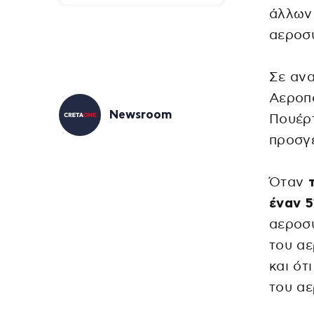
άλλων 
αεροσ
Σε ανα
Αεροπο
Newsroom
Πουέρτ
προσγε
Όταν
έναν 
αεροσυ
του αε
και ότ
του α