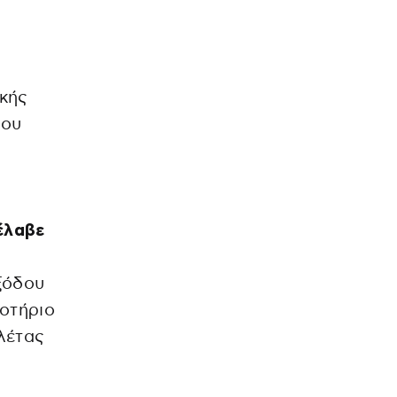
ικής
του
έλαβε
ξόδου
λοτήριο
λέτας