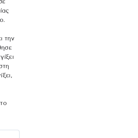
σε
ίας
ο.
ι την
θησε
γίξει
στη
ξει,
 το