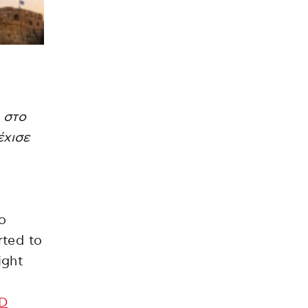
 στο
έχισε
to
rted to
ight
WD