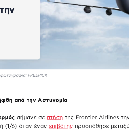
 την
φωτογραφία: FREEPICK
ήφθη από την Αστυνομία
ερμός
σήμανε σε
πτήση
της Frontier Airlines τη
ή (1/6) όταν ένας
επιβάτης
προσπάθησε μεταξ