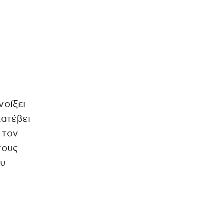
νοίξει
κατέβει
 τον
τους
ου