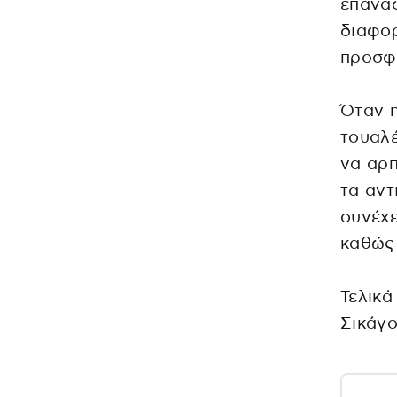
επαναφ
διαφορ
προσφέ
Όταν η
τουαλέ
να αρπ
τα αντ
συνέχε
καθώς 
Τελικ
Σικάγο