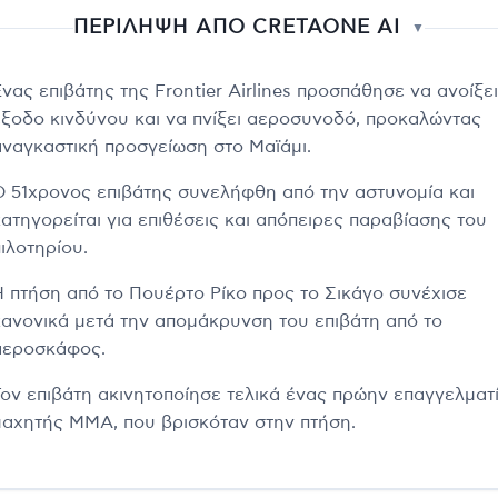
ΠΕΡΙΛΗΨΗ ΑΠΟ CRETAONE AI
▼
νας επιβάτης της Frontier Airlines προσπάθησε να ανοίξει
έξοδο κινδύνου και να πνίξει αεροσυνοδό, προκαλώντας
αναγκαστική προσγείωση στο Μαϊάμι.
Ο 51χρονος επιβάτης συνελήφθη από την αστυνομία και
κατηγορείται για επιθέσεις και απόπειρες παραβίασης του
ιλοτηρίου.
Η πτήση από το Πουέρτο Ρίκο προς το Σικάγο συνέχισε
κανονικά μετά την απομάκρυνση του επιβάτη από το
αεροσκάφος.
Τον επιβάτη ακινητοποίησε τελικά ένας πρώην επαγγελματ
μαχητής MMA, που βρισκόταν στην πτήση.