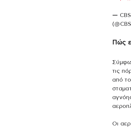
— CBS 
(@CBS
Πώς 
Σύμφων
τις πό
από τ
σταματ
αγνόησ
αεροπλ
Οι αε