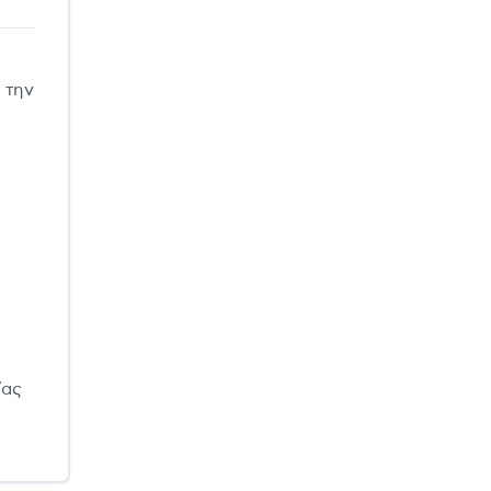
 την
ίας