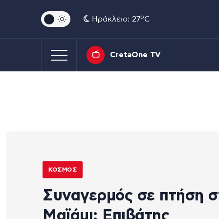
o
Ηράκλειο: 27
C
CretaOne TV
ΚΌΣΜΟΣ
Συναγερμός σε πτήση σ
Μαϊάμι: Επιβάτης