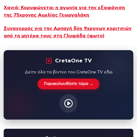
Xανιά: Κορυφώνεται η αγωνία για την εξαφάνιση
της 75χρονης Αιμιλίας Γεωργαλάκη
Συναγερμός για την Aρπαγή δύο 9χρονων κοριτσιών
από τη μητέρα τους στη Γλυφάδα (φωτο)
CretaOne TV
Δείτε όλα τα βίντεο του CretaOne TV εδώ
Παρακολουθήστε τώρα →