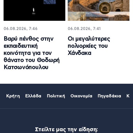
06.08.2026, 7:46
06.08.2026, 7:41
Βαρύ πένθος στην
Οι μεγαλύτερες
εκπαιδευτική
πολιορκίες του
κοινότητα για τον
Χάνδακα
θάνατο του Θοδωρή
Κατσωνόπουλου
Κρήτη
Ελλάδα
Πολιτική
Οικονομία
Πηγαδάκια
Κό
Στείλτε μας την είδηση: