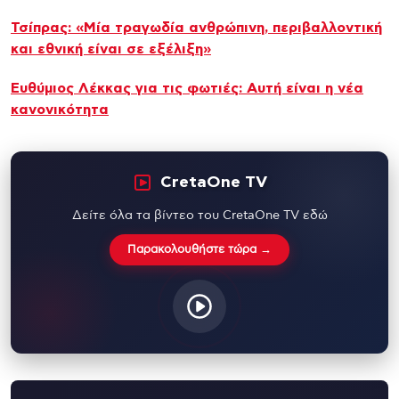
Τσίπρας: «Μία τραγωδία ανθρώπινη, περιβαλλοντική
και εθνική είναι σε εξέλιξη»
Ευθύμιος Λέκκας για τις φωτιές: Αυτή είναι η νέα
κανονικότητα
CretaOne TV
Δείτε όλα τα βίντεο του CretaOne TV εδώ
Παρακολουθήστε τώρα →