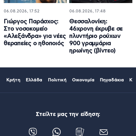
06.08.2026, 17:52
06.08.2026, 17:48
Γιώργος Παράσχος:
Θεσσαλονίκη:
Στο νοσοκομείο
46χρονη έκρυβε σε
«Αλεξάνδρα» για νέες
πλυντήριο ρούχων
θεραπείες ο ηθοποιός
900 γραμμάρια
ηρωίνης (βίντεο)
Κρήτη
Ελλάδα
Πολιτική
Οικονομία
Πηγαδάκια
Κό
Στείλτε μας την είδηση: