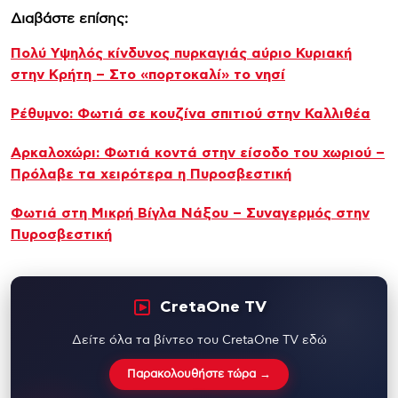
Διαβάστε επίσης:
Πολύ Υψηλός κίνδυνος πυρκαγιάς αύριο Κυριακή
στην Κρήτη – Στο «πορτοκαλί» το νησί
Ρέθυμνο: Φωτιά σε κουζίνα σπιτιού στην Καλλιθέα
Αρκαλοχώρι: Φωτιά κοντά στην είσοδο του χωριού –
Πρόλαβε τα χειρότερα η Πυροσβεστική
Φωτιά στη Μικρή Βίγλα Νάξου – Συναγερμός στην
Πυροσβεστική
CretaOne TV
Δείτε όλα τα βίντεο του CretaOne TV εδώ
Παρακολουθήστε τώρα →