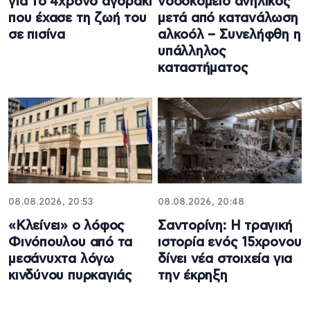
για το 4χρονο αγοράκι
νοσοκομείο ανήλικος
που έχασε τη ζωή του
μετά από κατανάλωση
σε πισίνα
αλκοόλ – Συνελήφθη η
υπάλληλος
καταστήματος
08.08.2026, 20:53
08.08.2026, 20:48
«Κλείνει» ο λόφος
Σαντορίνη: Η τραγική
Φινόπουλου από τα
ιστορία ενός 15χρονου
μεσάνυχτα λόγω
δίνει νέα στοιχεία για
κινδύνου πυρκαγιάς
την έκρηξη