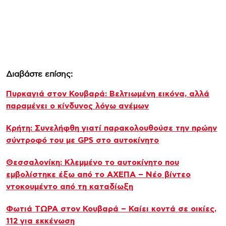
Διαβάστε επίσης:
Πυρκαγιά στον Κουβαρά: Βελτιωμένη εικόνα, αλλά
παραμένει ο κίνδυνος λόγω ανέμων
Κρήτη: Συνελήφθη γιατί παρακολουθούσε την πρώην
σύντροφό του με GPS στο αυτοκίνητο
Θεσσαλονίκη: Κλεμμένο το αυτοκίνητο που
εμβολίστηκε έξω από το ΑΧΕΠΑ – Νέο βίντεο
ντοκουμέντο από τη καταδίωξη
Φωτιά ΤΩΡΑ στον Κουβαρά – Καίει κοντά σε οικίες,
112 για εκκένωση