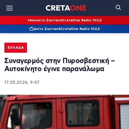
Ακούστε Ζωντανά
CretaOne Radio 102,3
Δείτε Ζωντανά
CretaOne Radio 102,3
ΕΛΛΆΔΑ
Συναγερμός στην Πυροσβεστική –
Αυτοκίνητο έγινε παρανάλωμα
17.05.2026, 9:47