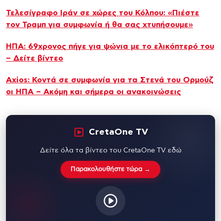
Τελεσίγραφο Ιράν σε χώρες του Κόλπου: «Πιέστε
τον Τραμπ για συμφωνία ή θα σας χτυπήσουμε»
ΗΠΑ: 69χρονος πήγε για ψώνια με το ελικόπτερό του
– Δείτε βίντεο
Axios: Κοντά σε συμφωνία για τα Στενά του Ορμούζ
οι ΗΠΑ – Ακόμη και σήμερα οι ανακοινώσεις
CretaOne TV
Δείτε όλα τα βίντεο του CretaOne TV εδώ
Παρακολουθήστε τώρα →