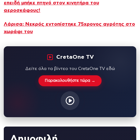
επειδή μπήκε πτηνό στον κινητήρα του
αεροσκάφους!
Λάρισα: Νεκρός εντοπίστηκε 75χρονος αγρότης στο
χωράφι του
CretaOne TV
Δείτε όλα τα βίντεο του CretaOne TV εδώ
Παρακολουθήστε τώρα →
Δημοφιλή