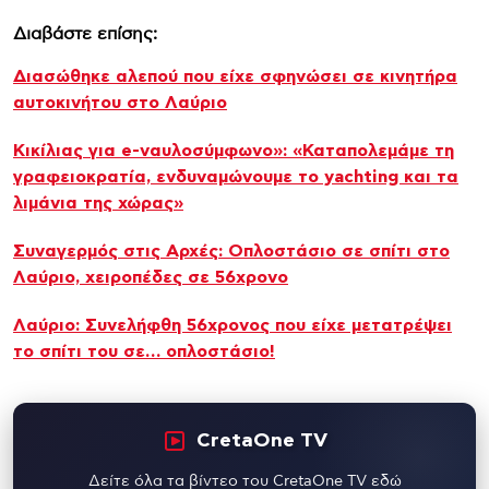
Διαβάστε επίσης:
Διασώθηκε αλεπού που είχε σφηνώσει σε κινητήρα
αυτοκινήτου στο Λαύριο
Κικίλιας για e-ναυλοσύμφωνο»: «Καταπολεμάμε τη
γραφειοκρατία, ενδυναμώνουμε το yachting και τα
λιμάνια της χώρας»
Συναγερμός στις Αρχές: Οπλοστάσιο σε σπίτι στο
Λαύριο, χειροπέδες σε 56χρονο
Λαύριο: Συνελήφθη 56χρονος που είχε μετατρέψει
το σπίτι του σε… οπλοστάσιο!
CretaOne TV
Δείτε όλα τα βίντεο του CretaOne TV εδώ