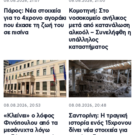
08.08.2026, 21:07
08.08.2026, 21:00
Πάρος: Νέα στοιχεία
Κομοτηνή: Στο
για το 4χρονο αγοράκι
νοσοκομείο ανήλικος
που έχασε τη ζωή του
μετά από κατανάλωση
σε πισίνα
αλκοόλ – Συνελήφθη η
υπάλληλος
καταστήματος
08.08.2026, 20:53
08.08.2026, 20:48
«Κλείνει» ο λόφος
Σαντορίνη: Η τραγική
Φινόπουλου από τα
ιστορία ενός 15χρονου
μεσάνυχτα λόγω
δίνει νέα στοιχεία για