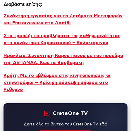
Διαβάστε επίσης:
Συνάντηση εργασίας για τα ζητήματα Μεταφορών
και Επικοινωνιών στο Λασίθι
Στο τραπέζι τα προβλήματα της καθημερινότητας
στη συνάντηση Καρυστιανού – Καλοκαιρινού
Ηράκλειο: Συνάντηση Καρυστιανού με τον πρόεδρο
της ΔΕΠΑΝΑΛ, Κώστα Βαρβεράκη
Κρήτη: Με το «βλέμμα» στις κινητοποιήσεις οι
κτηνοτρόφοι – Κρίσιμη σύσκεψη σήμερα στο
Ρέθυμνο
CretaOne TV
Δείτε όλα τα βίντεο του CretaOne TV εδώ