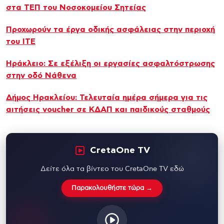
στα ΤΕΠ του Νοσοκομείου Σητείας
Προχωρούν τα έργα οδικής ασφάλειας στην περιοχή
του ΙΤΕ
Ηράκλειο: Σε εξέλιξη οι εργασίες ασφαλτόστρωσης
στην οδό Νάθενα
Δήμος Ηρακλείου: Τελευταία ημέρα σήμερα για τις
αιτήσεις voucher σε ΚΔΑΠ και παιδικούς σταθμούς
CretaOne TV
Δείτε όλα τα βίντεο του CretaOne TV εδώ
Παρακολουθήστε τώρα →