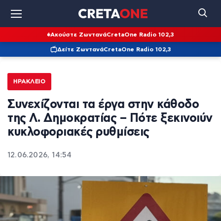
Ακούστε Ζωντανά
CretaOne Radio 102,3
Δείτε Ζωντανά
CretaOne Radio 102,3
ΗΡΆΚΛΕΙΟ
Συνεχίζονται τα έργα στην κάθοδο
της Λ. Δημοκρατίας – Πότε ξεκινοιύν
κυκλοφοριακές ρυθμίσεις
12.06.2026, 14:54