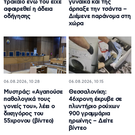
τροχαίο ενώ του είχε
γυναίκα και της
αφαιρεθεί η άδεια
άρπαξε την τσάντα –
οδήγησης
Διέμενε παράνομα στη
χώρα
06.08.2026, 10:28
06.08.2026, 10:15
Μυστράς: «Αγαπούσε
Θεσσαλονίκη:
παθολογικά τους
46χρονη έκρυβε σε
γονείς του», λέει ο
πλυντήριο ρούχων
δικηγόρος του
900 γραμμάρια
55χρονου (βίντεο)
ηρωίνης – Δείτε
βίντεο