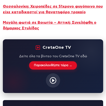
Θεσσαλονίκη: Χειροπέδες σε 51χρονο φυγόποινο που
είχε καταδικαστεί για θανατηφόρο τροχαίο
Μεγάλη φωτιά σε Βοιωτία – Αττική: Συνελήφθη ο
δήμαρχος Στυλίδας
CretaOne TV
Δείτε όλα τα βίντεο του CretaOne TV εδώ
Παρακολουθήστε τώρα →