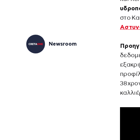
υδροπο
στο Κα
Αστυν
Newsroom
Προηγ
δεδομ
εξακρι
προφίλ
38χρο
καλλιέ