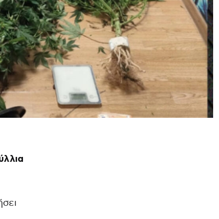
ύλλια
ήσει