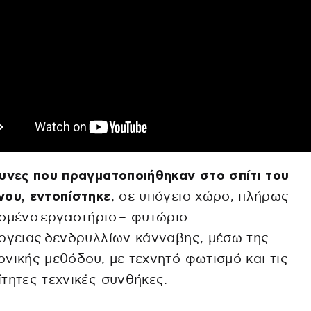
υνες που πραγματοποιήθηκαν στο σπίτι του
ου, εντοπίστηκε
, σε υπόγειο χώρο, πλήρως
σμένο εργαστήριο – φυτώριο
ργειας δενδρυλλίων κάνναβης, μέσω της
νικής μεθόδου, με τεχνητό φωτισμό και τις
τητες τεχνικές συνθήκες.