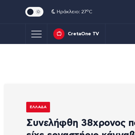
o
Ηράκλειο: 27
C
CretaOne TV
ΕΛΛΆΔΑ
Συνελήφθη 38χρονος π