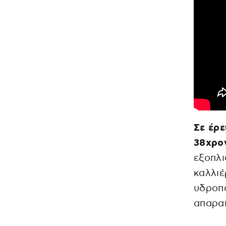
Σε έρε
38χρον
εξοπλι
καλλιέ
υδροπο
απαραί