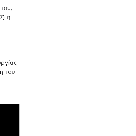
 του,
7) η
υργίας
ση του