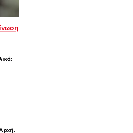
ίνωση
ικά:
Αρχή.