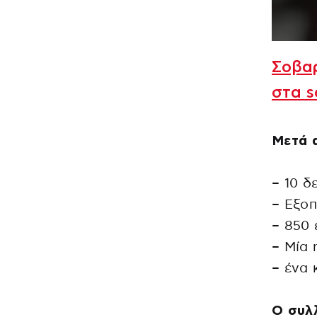
Σοβαρ
στα s
Μετά α
– 10 δ
– Εξοπ
– 850 
– Μία 
– ένα 
Ο συλλ