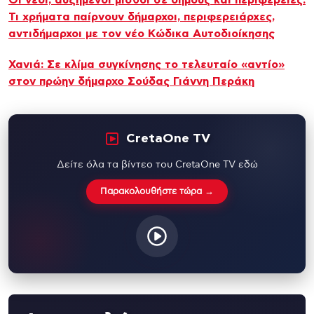
Τι χρήματα παίρνουν δήμαρχοι, περιφερειάρχες,
αντιδήμαρχοι με τον νέο Κώδικα Αυτοδιοίκησης
Χανιά: Σε κλίμα συγκίνησης το τελευταίο «αντίο»
στον πρώην δήμαρχο Σούδας Γιάννη Περάκη
CretaOne TV
Δείτε όλα τα βίντεο του CretaOne TV εδώ
Παρακολουθήστε τώρα →